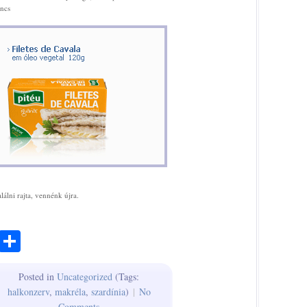
ncs
lálni rajta, vennénk újra.
ook
todon
Email
Share
Posted in
Uncategorized
(Tags:
halkonzerv
,
makréla
,
szardínia
)
|
No
Comments