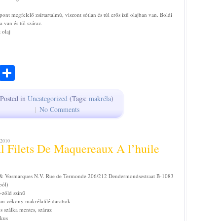
 pont megfelelő zsírtartalmú, viszont sótlan és túl erős ízű olajban van. Boldi
a van és túl száraz.
 olaj
ook
todon
Email
Share
Posted in
Uncategorized
(Tags:
makréla
)
|
No Comments
2010
l Filets De Maquereaux A l’huile
 & Vosmarques N.V. Rue de Termonde 206/212 Dendermondsestraat B-1083
ból)
-zöld színű
tlan vékony makrélafilé darabok
és szálka mentes, száraz
ikus