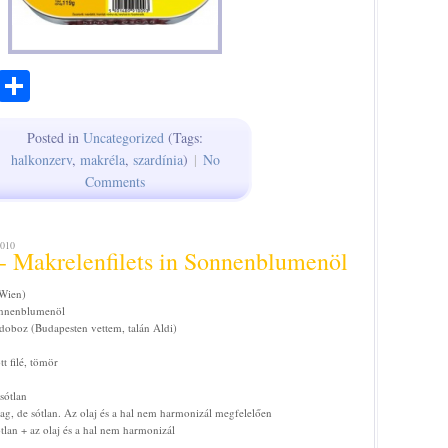
ook
todon
Email
Share
Posted in
Uncategorized
(Tags:
halkonzerv
,
makréla
,
szardínia
)
|
No
Comments
010
 Makrelenfilets in Sonnenblumenöl
(Wien)
Sonnenblumenöl
doboz (Budapesten vettem, talán Aldi)
tt filé, tömör
sótlan
llag, de sótlan. Az olaj és a hal nem harmonizál megfelelően
an + az olaj és a hal nem harmonizál