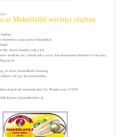
2010
car Makrélafilé növényi olajban
 olajban
r fémdoboz, sárga-piros feliratokkal
lafilé
tt filé, finom érmékre esik a hal
 nincs markáns íze, viszont jók a savai. Azt mondanám fehérbor is van rajta,
 Nagyon jó.
llag, jó sózás, kiemelkedő összhang
ikben volt egy kis porcdarabka
almával picit túl zsírosnak tűnt (A). Pontlevonás: 8.5/10
ák között is kiemelkedően jó.