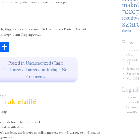
őrhöz közeli puha részek rontják az összképet.
makré
rece
security
szar
 is, független teszt mert már elfelejtettük az előzőt… A kettő
uborka
szik, hogy a minőség ingadozó.
Friss
ook
todon
Email
Share
Halleves
ribja
Európai 
Posted in
Uncategorized
(Tags:
AI
Sertés be
halkonzerv
,
konzerv
,
makréla
)
|
No
6 troche
Comments
Vibráló 
Logind
2010
Log in
 makrélafilé
Entries f
Comment
rszág
WordPres
s fémdoboz fehéres festéssel
 makrélafilé darab
őr a húson, a hús porc és szálka mentes, sem túl zsíros, sem túl száraz
s ízvilág