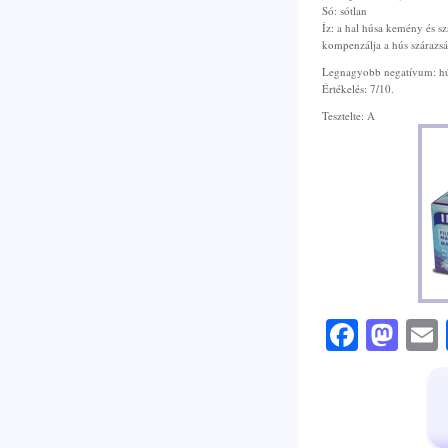
Só: sótlan
Íz: a hal húsa kemény és sz
kompenzálja a hús szárazsá
Legnagyobb negatívum: hú
Értékelés: 7/10.
Tesztelte: A
Faceb
Mas