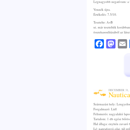
Legnagyobb negatívum: a b
Vennék újra.
Értékelés: 7.5/10.
Tesztelte: A+B
ui. már teszteltük korábban
összehasonlításából az lát
Faceb
Mas
DECEMBER 31, 
Nautica
Származási hely: Lengyelo
Forgalmazó: Lidl
Felismerés: nagyalakú lapo
Tartalom: 1 db egész bőrös
Hal állaga: enyhén zavaró b
Lé: napraforgó-olaj, túl erő