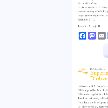
Só: enyhén sózott
Íz: Anita szerint a hal húsa
szerint kemény túlfőtt állag
Legnagyobb negatívum: az
Értékelés: 8/10.
Tesztelte: A, majd B.
Faceb
Mas
DECEMBER 31, 
Imperia
D’olive
Dobozolva: S.A. Sopralex
BRU (importálva Marokkó
Felismerés: papírdoboz kék
Tartalom: bőrtelen, szálká
Hal állaga: a hús bőr,porc 
Lé: lágy olivaolaj, harmon