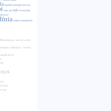
la
paprika
portugál
privacy
pt
sajt
ropi
rpi
savanyúság
software
dínia
tonhal
tonmakréla
 Montenegro, horvát corba
autópiac alakulása – forrás –
csinált leves
us
kép
olgok
eed
s feed
s.org