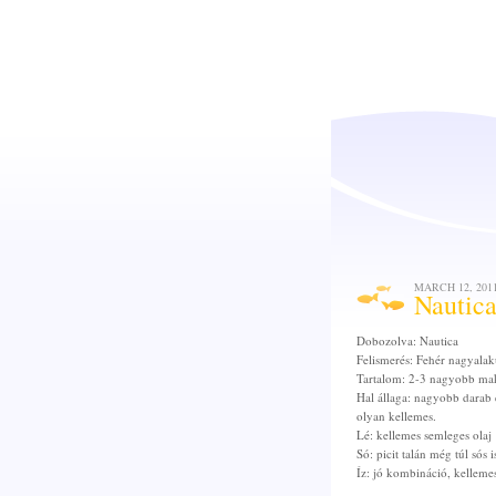
MARCH 12, 201
Nautica
Dobozolva: Nautica
Felismerés: Fehér nagyalak
Tartalom: 2-3 nagyobb makr
Hal állaga: nagyobb darab
olyan kellemes.
Lé: kellemes semleges olaj
Só: picit talán még túl sós 
Íz: jó kombináció, kellemes