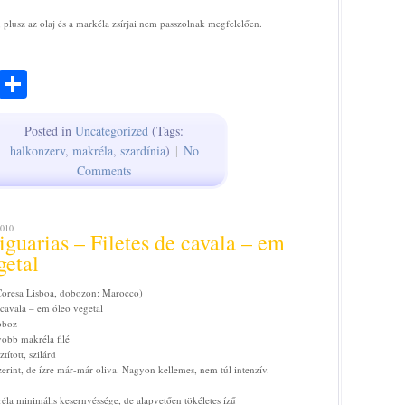
, plusz az olaj és a markéla zsírjai nem passzolnak megfelelően.
ook
todon
Email
Share
Posted in
Uncategorized
(Tags:
halkonzerv
,
makréla
,
szardínia
)
|
No
Comments
010
 iguarias – Filetes de cavala – em
getal
 Coresa Lisboa, dobozon: Marocco)
e cavala – em óleo vegetal
oboz
obb makréla filé
tított, szilárd
szerint, de ízre már-már oliva. Nagyon kellemes, nem túl intenzív.
éla minimális kesernyéssége, de alapvetően tökéletes ízű