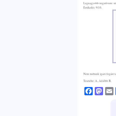
Legnagyobb negatívum: ni
Értékelés: 9/10.
Nem tudtunk igazi fogást ta
Tesztelte: A., később B.
Faceb
Mas