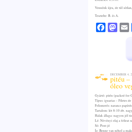
Vennénk újra, de túl sótlan
Tesztelte: B. és A.
Faceb
Mas
DECEMBER 4, 2
pitéu –
óleo ve
Gyártó: pitéu (packed for
Típus: iguarias – Filetes d
Felismerés: narancs papírd
Tartalom: kb 8-10 db. nagy
Halak állaga: nagyon jól tisz
Lé: Növényi olaj a felirat 
Só: Pont jó
Íz: Benne van néhol a makr