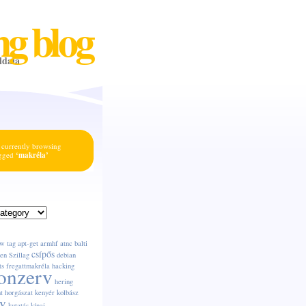
ng blog
ldala
 currently browsing
agged
‘makréla’
w tag
apt-get
armhf
atnc
balti
csípős
en Szillag
debian
ts
fregattmakréla
hacking
onzerv
hering
t
horgászat
kenyér
kolbász
v
kutatás
kínai