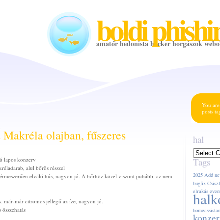
boldi phishi
amatőr hedonista hacker horgászok webo
You are
posts t
1
 Makréla olajban, fűszeres
hal
hal
ú lapos konzerv
Tags
éladarab, alul bőrös résszel
2025
Add ne
 érmeszerűen elváló hús, nagyon jó. A bőrhöz közel viszont puhább, az nem
bugfix
Csiszl
elrakás
even
halk
is. már-már citromos jellegű az íze, nagyon jó.
 összehatás
homeassistan
konzer