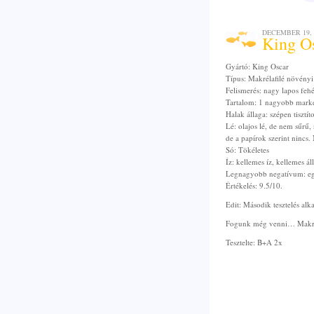
DECEMBER 19, 
King Os
Gyártó: King Oscar
Típus: Makrélafilé növényi
Felismerés: nagy lapos fehé
Tartalom: 1 nagyobb marké
Halak állaga: szépen tisztíto
Lé: olajos lé, de nem sűrű,
de a papírok szerint nincs.
Só: Tökéletes
Íz: kellemes íz, kellemes á
Legnagyobb negatívum: egy
Értékelés: 9.5/10.
Edit: Második tesztelés alk
Fogunk még venni… Makrél
Tesztelte: B+A 2x