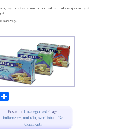
áraz, enyhén sótlan, viszont a harmonikus ízű olivaolaj valamelyest
gát.
s szárazsága
ook
todon
Email
Share
Posted in
Uncategorized
(Tags:
halkonzerv
,
makréla
,
szardínia
)
|
No
Comments