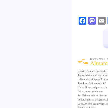
Faceb
Mas
DECEMBER 9, 2
Almare-
Gyártó: Almare Seafoods 
Típus: Makrelenfilets in 
Felismerés: világoskék fém
Tartalom: 6-8 markélafilé
Halak állaga: szépen tisztíto
Lé: napraforgóolajban
Só: Nekem már túlságosan 
Íz: kellemes íz, kellemes á
Legnagyobb negatívum: sótl
Értékelés: 6.5/10.