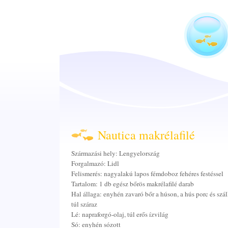
Nautica makrélafilé
Származási hely: Lengyelország
Forgalmazó: Lidl
Felismerés: nagyalakú lapos fémdoboz fehéres festéssel
Tartalom: 1 db egész bőrös makrélafilé darab
Hal állaga: enyhén zavaró bőr a húson, a hús porc és szál
túl száraz
Lé: napraforgó-olaj, túl erős ízvilág
Só: enyhén sózott