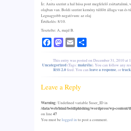
Íz: Anita szerint a hal húsa pont megfelelő zsírtartalmú, v
olajban van. Boldi szerint kemény túlfőtt állaga van és tú
Legnagyobb negatívum: az olaj
Értékelés: 8/10.
Tesztelte: A, majd B.
Facebook
Mastodon
Email
Share
This entry was posted on December 31, 2010 at 1:
Uncategorized
makréla
(Tags:
). You can follow any res
RSS 2.0
leave a response
trac
feed. You can
, or
Leave a Reply
Warning
: Undefined variable $user_ID in
/data/web/html/boldiphishing/wordpress/wp-content/t
47
on line
You must be
logged in
to post a comment.