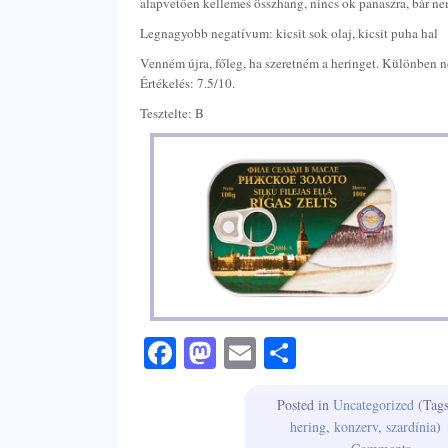
alapvetően kellemes összhang, nincs ok panaszra, bár 
Legnagyobb negatívum: kicsit sok olaj, kicsit puha hal
Venném újra, főleg, ha szeretném a heringet. Különben 
Értékelés: 7.5/10.
Tesztelte: B
Facebook
Mastodon
Email
Share
Posted in
Uncategorized
(Tag
hering
,
konzerv
,
szardínia
)