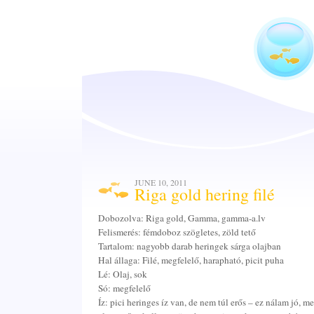
JUNE 10, 2011
Riga gold hering filé
Dobozolva: Riga gold, Gamma, gamma-a.lv
Felismerés: fémdoboz szögletes, zöld tető
Tartalom: nagyobb darab heringek sárga olajban
Hal állaga: Filé, megfelelő, harapható, picit puha
Lé: Olaj, sok
Só: megfelelő
Íz: pici heringes íz van, de nem túl erős – ez nálam jó, m