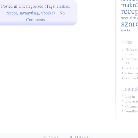
makré
Posted in
Uncategorized
(Tags:
elrakás
,
rece
recept
,
savanyúság
,
uborka
)
|
No
security
Comments
szar
uborka
Friss
Halleves
ribja
Európai 
AI
Sertés be
6 troche
Vibráló 
Logind
Log in
Entries f
Comment
WordPres
© 2008 by
Helldesign