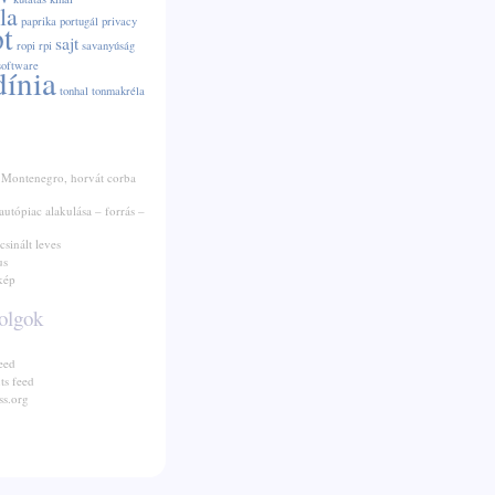
la
paprika
portugál
privacy
pt
sajt
ropi
rpi
savanyúság
software
dínia
tonhal
tonmakréla
 Montenegro, horvát corba
autópiac alakulása – forrás –
csinált leves
us
kép
olgok
eed
s feed
s.org