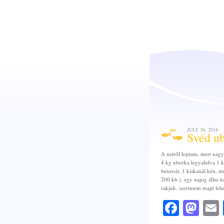
JULY 30, 2018
Svéd ub
A netről loptam, mert nag
4 kg uborka legyalulva 1 
benzoát, 1 kiskanál kén, m
200 kb.), egy napig állni 
rakjuk. szerintem majd lehe
Faceb
Mas