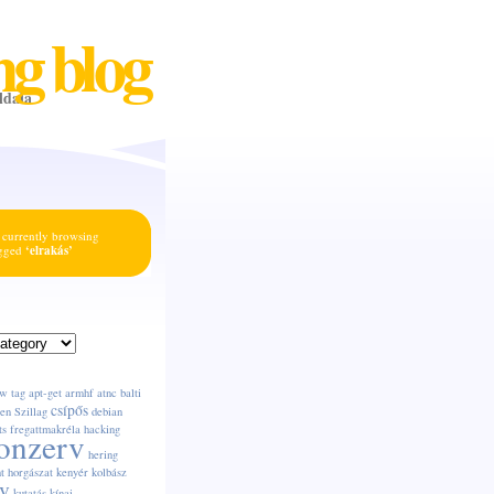
ng blog
ldala
 currently browsing
agged
‘elrakás’
w tag
apt-get
armhf
atnc
balti
csípős
en Szillag
debian
ts
fregattmakréla
hacking
onzerv
hering
t
horgászat
kenyér
kolbász
v
kutatás
kínai