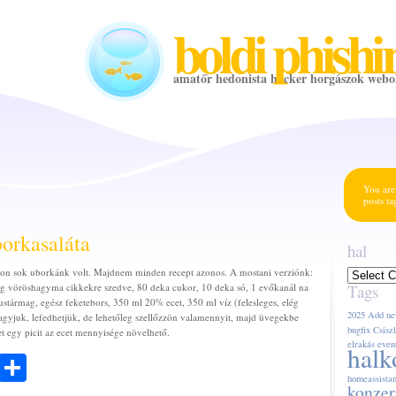
boldi phishi
amatőr hedonista hacker horgászok webo
You are
posts t
orkasaláta
hal
yon sok uborkánk volt. Majdnem minden recept azonos. A mostani verziónk:
hal
kg vöröshagyma cikkekre szedve, 80 deka cukor, 10 deka só, 1 evőkanál na
Tags
ustármag, egész feketebors, 350 ml 20% ecet, 350 ml víz (felesleges, elég
2025
Add ne
hagyjuk, lefedhetjük, de lehetőleg szellőzzön valamennyit, majd üvegekbe
bugfix
Csiszl
t egy picit az ecet mennyisége növelhető.
elrakás
even
halk
ook
todon
Email
Share
homeassistan
konzer