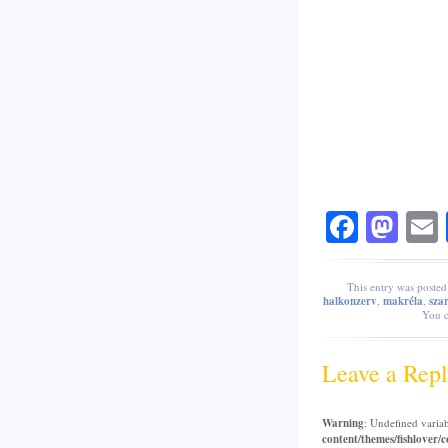
Faceb
Mas
This entry was posted
halkonzerv
,
makréla
,
sza
You 
Leave a Repl
Warning
: Undefined varia
content/themes/fishlover