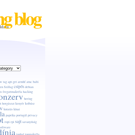
ng blog
ldala
w tag
apt-get
armhf
atnc
balti
csípős
en Szillag
debian
ts
fregattmakréla
hacking
onzerv
hering
t
horgászat
kenyér
kolbász
v
kutatás
kínai
la
paprika
portugál
privacy
pt
sajt
ropi
rpi
savanyúság
software
dínia
tonhal
tonmakréla