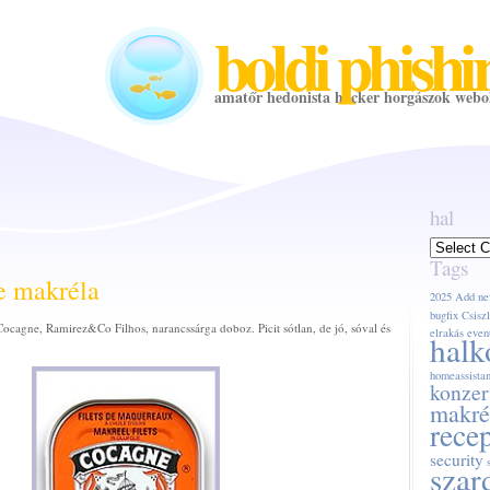
boldi phishi
amatőr hedonista hacker horgászok webo
hal
hal
Tags
e makréla
2025
Add ne
bugfix
Csiszl
ocagne, Ramirez&Co Filhos, narancssárga doboz. Picit sótlan, de jó, sóval és
elrakás
even
halk
homeassistan
konzer
makré
rece
security
szar