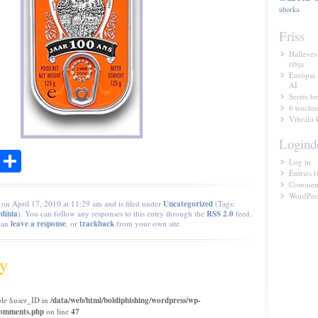
uborka
Friss
Halleves
ribja
Európai 
AI
Sertés be
6 troche
Vibráló 
Logind
ook
todon
Email
Share
Log in
Entries f
Comment
WordPres
 on April 17, 2010 at 11:29 am and is filed under
Uncategorized
(Tags:
rdínia
). You can follow any responses to this entry through the
RSS 2.0
feed.
can
leave a response
, or
trackback
from your own site.
y
ble $user_ID in
/data/web/html/boldiphishing/wordpress/wp-
/comments.php
on line
47