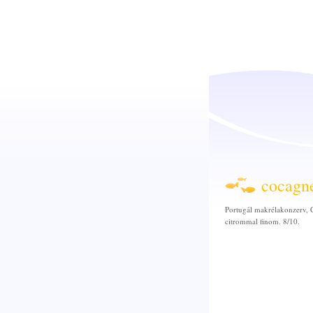
cocagn
Portugál makrélakonzerv, C
citrommal finom. 8/10.