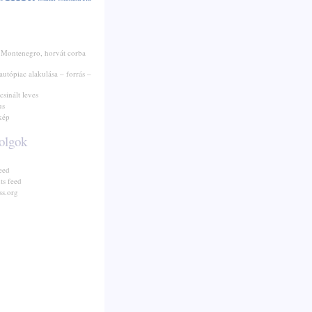
 Montenegro, horvát corba
autópiac alakulása – forrás –
csinált leves
us
kép
olgok
eed
s feed
s.org