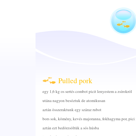
Pulled pork
egy 1,6 kg os sertés combot picit lenyestem a zsírokról
utána nagyon besóztuk de atomikusan
aztán összeraktunk egy száraz rubot
bors sok, kömény, kevés majoranna, fokhagyma por, pici
aztán ezt bedörzsöltük a sós húsba