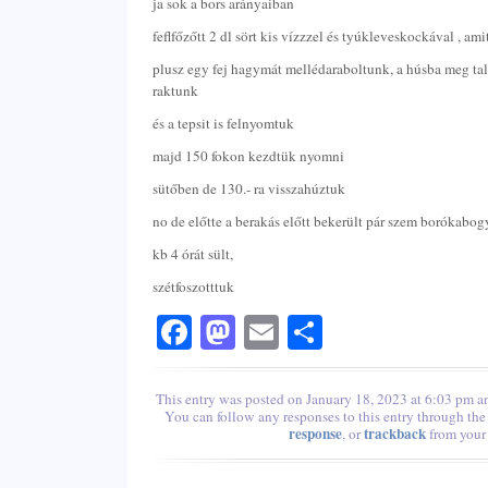
ja sok a bors arányaiban
feflfőzőtt 2 dl sört kis vízzzel és tyúkleveskockával , am
plusz egy fej hagymát mellédaraboltunk, a húsba meg tal
raktunk
és a tepsit is felnyomtuk
majd 150 fokon kezdtük nyomni
sütőben de 130.- ra visszahúztuk
no de előtte a berakás előtt bekerült pár szem borókabog
kb 4 órát sült,
szétfoszotttuk
Facebook
Mastodon
Email
Share
This entry was posted on January 18, 2023 at 6:03 pm an
You can follow any responses to this entry through th
response
trackback
, or
from your 