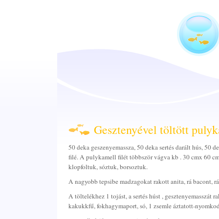
Gesztenyével töltött pulyk
50 deka geszenyemassza, 50 deka sertés darált hús, 50 
filé. A pulykamell filét többször vágva kb . 30 cmx 60 c
klopfoltuk, sóztuk, borsoztuk.
A nagyobb tepsibe madzagokat rakott anita, rá bacont, rá
A töltelékhez 1 tojást, a sertés húst , gesztenyemasszát r
kakukkfű, fokhagymaport, só, 1 zsemle áztatott-nyomkod