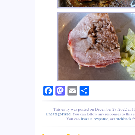
Facebook
Mastodon
Email
Share
This entry was posted on December 27, 2022 at 10
Uncategorized
. You can follow any responses to this 
leave a response
trackback
You can
, or
fr