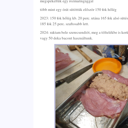
megspékeltük egy rozmaringággal
több mint egy órát sütöttük először 150 fok hőlég
2023: 150 fok hőlég kb. 20 perc. utána 165 fok alsó sütés 
185 fok 25 perc. szaftosabb lett.
2024: raktam bele szerecsendiót, meg a töltelékbe is kerü
vagy 50 deka bacont használtunk.