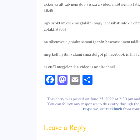
akkor az alt-tab nem dob vissza a videóra, sőt nem is láts
között
úgy szoktam csak megtalálni hogy lent rákattintok a chro
ablaklistából
na rákeresve a gondra semmi igazán hasznosat nem talá
meg kell nyitni valami sima dolgot pl. facebook is f11 fu
és ettől megjelenik a video is az alt-tabnál
Facebook
Mastodon
Email
Share
This entry was posted on June 25, 2022 at 2:30 pm and 
You can follow any responses to this entry through th
response
trackback
, or
from your 
Leave a Reply