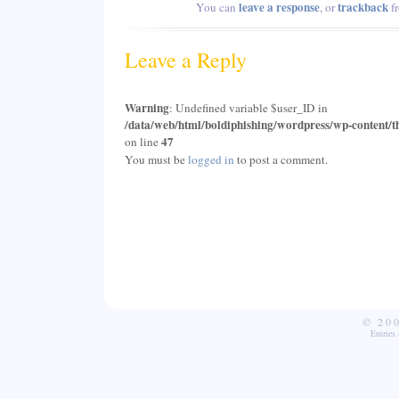
leave a response
trackback
You can
, or
fr
Leave a Reply
Warning
: Undefined variable $user_ID in
/data/web/html/boldiphishing/wordpress/wp-content/t
47
on line
You must be
logged in
to post a comment.
© 20
Entries