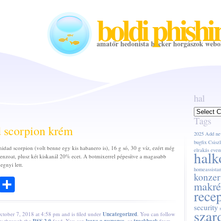
boldi phishi
amatőr hedonista hacker horgászok webo
hal
hal
Tags
d scorpion krém
2025
Add ne
bugfix
Csiszl
idad scorpion (volt benne egy kis habanero is), 16 g só, 30 g víz, ezért még
elrakás
even
halk
benzoat, plusz két kiskanál 20% ecet. A botmixerrel pépesítve a magasabb
gnyi lett.
homeassistan
konzer
ook
todon
Email
Share
makré
rece
security
szar
ctober 7, 2018 at 4:58 pm and is filed under
Uncategorized
. You can follow
try through the
feed. You can
, or
from