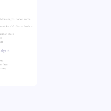
 Montenegro, horvát corba
autópiac alakulása – forrás –
csinált leves
us
kép
olgok
eed
s feed
s.org