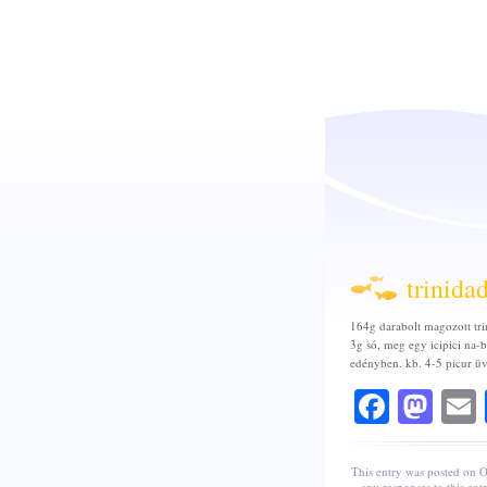
trinida
164g darabolt magozott trin
3g só, meg egy icipici na-
edényben. kb. 4-5 picur üve
Faceb
Mas
This entry was posted on O
any responses to this en