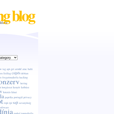
ng blog
ldala
w tag
apt-get
armhf
atnc
balti
csípős
en Szillag
debian
ts
fregattmakréla
hacking
onzerv
hering
t
horgászat
kenyér
kolbász
v
kutatás
kínai
la
paprika
portugál
privacy
pt
sajt
ropi
rpi
savanyúság
software
dínia
tonhal
tonmakréla