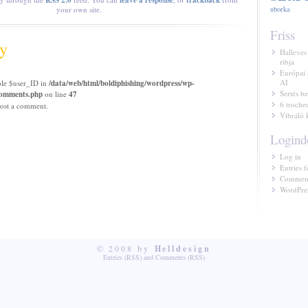
RSS 2.0
leave a response
trackback
your own site.
uborka
Friss
y
Halleves
ribja
Európai 
AI
ble $user_ID in
/data/web/html/boldiphishing/wordpress/wp-
Sertés be
/comments.php
on line
47
6 troche
ost a comment.
Vibráló 
Logind
Log in
Entries f
Comment
WordPres
© 2008 by
Helldesign
Entries (RSS)
and
Comments (RSS)