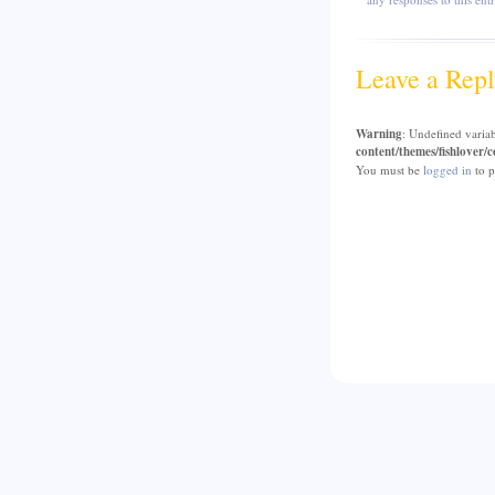
Leave a Repl
Warning
: Undefined varia
content/themes/fishlover
You must be
logged in
to p