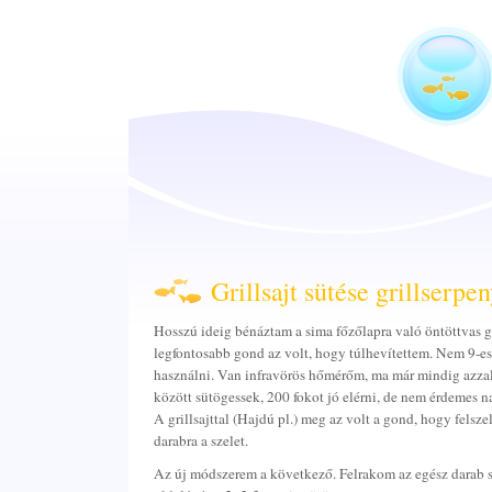
Grillsajt sütése grillserpe
Hosszú ideig bénáztam a sima főzőlapra való öntöttvas g
legfontosabb gond az volt, hogy túlhevítettem. Nem 9-es
használni. Van infravörös hőmérőm, ma már mindig azza
között sütögessek, 200 fokot jó elérni, de nem érdemes 
A grillsajttal (Hajdú pl.) meg az volt a gond, hogy felsze
darabra a szelet.
Az új módszerem a következő. Felrakom az egész darab saj