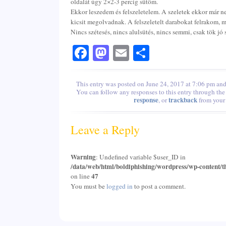
oldalát úgy 2×2-3 percig sütöm.
Ekkor leszedem és felszeletelem. A szeletek ekkor már n
kicsit megolvadnak. A felszeletelt darabokat felrakom, m
Nincs szétesés, nincs alulsütés, nincs semmi, csak tök jó s
Facebook
Mastodon
Email
Share
This entry was posted on June 24, 2017 at 7:06 pm and 
You can follow any responses to this entry through th
response
trackback
, or
from your 
Leave a Reply
Warning
: Undefined variable $user_ID in
/data/web/html/boldiphishing/wordpress/wp-content/t
47
on line
You must be
logged in
to post a comment.