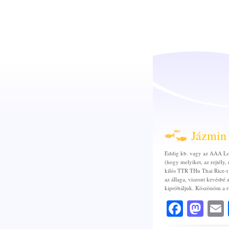
Jázmin 
Eddig kb. vagy az AAA Lot
(hogy melyiket, az rejtély
kilós TTR THu Thai Rice-t 
az állaga, viszont kevésbé 
kipróbáljuk. Köszönöm a 
Faceb
Mas