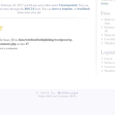
uborka
n February 20, 2017 at 8:44 pm and is filed under
Uncategorized
. You can
his entry through the
RSS 2.0
feed. You can
leave a response
, or
trackback
Friss
from your own site.
Halleves
ribja
y
Európai 
AI
Sertés be
6 troche
ble $user_ID in
/data/web/html/boldiphishing/wordpress/wp-
Vibráló 
/comments.php
on line
47
ost a comment.
Logind
Log in
Entries f
Comment
WordPres
© 2008 by
Helldesign
Entries (RSS)
and
Comments (RSS)