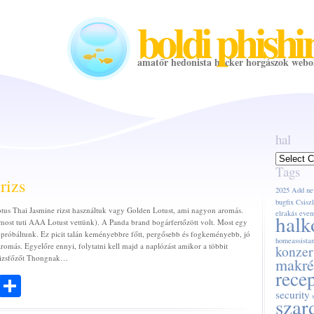
boldi phishi
amatőr hedonista hacker horgászok webo
hal
hal
Tags
rizs
2025
Add ne
bugfix
Csiszl
us Thai Jasmine rizst használtuk vagy Golden Lotust, ami nagyon aromás.
elrakás
even
halk
, most tuti AAA Lotust vettünk). A Panda brand bogárfertőzött volt. Most egy
próbáltunk. Ez picit talán keményebbre főtt, pergősebb és fogkeményebb, jó
homeassistan
aromás. Egyelőre ennyi, folytatni kell majd a naplózást amikor a többit
konzer
rizsfőzőt Thongnak…
makré
rece
ook
todon
Email
Share
security
szar