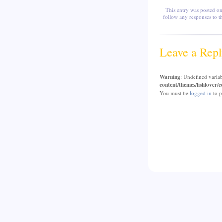
This entry was posted o
follow any responses to t
Leave a Repl
Warning
: Undefined varia
content/themes/fishlover
You must be
logged in
to p