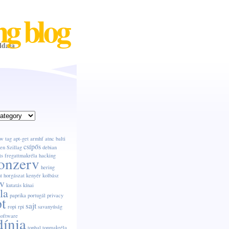
ng blog
ldala
w tag
apt-get
armhf
atnc
balti
csípős
en Szillag
debian
ts
fregattmakréla
hacking
onzerv
hering
t
horgászat
kenyér
kolbász
v
kutatás
kínai
la
paprika
portugál
privacy
pt
sajt
ropi
rpi
savanyúság
software
dínia
tonhal
tonmakréla