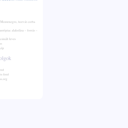
 Montenegro, horvát corba
autópiac alakulása – forrás –
csinált leves
us
kép
olgok
eed
s feed
s.org