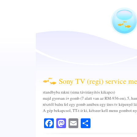
Sony TV (regi) service m
standbyba rakni (sima távirányítós kikapcs)
majd gyorsan i+ gomb (7 alatt van az RM-936-on), 5, han
résztől balra fel egy gomb amiben egy üres tv képenyő lát
A gép bekapcsol, TT-t ír ki, kétszer kell menu gombot n
Facebook
Mastodon
Email
Share