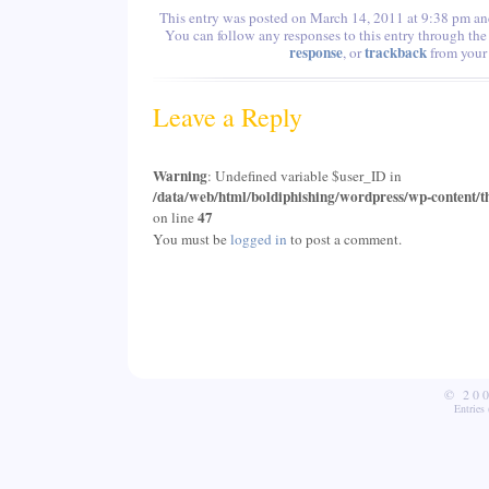
This entry was posted on March 14, 2011 at 9:38 pm and
You can follow any responses to this entry through th
response
trackback
, or
from your 
Leave a Reply
Warning
: Undefined variable $user_ID in
/data/web/html/boldiphishing/wordpress/wp-content/t
47
on line
You must be
logged in
to post a comment.
© 20
Entries