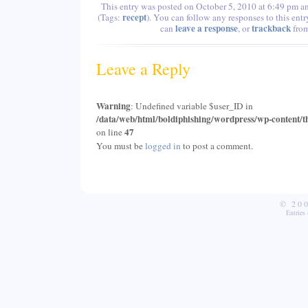
This entry was posted on October 5, 2010 at 6:49 pm an
recept
(Tags:
). You can follow any responses to this ent
leave a response
trackback
can
, or
from
Leave a Reply
Warning
: Undefined variable $user_ID in
/data/web/html/boldiphishing/wordpress/wp-content/t
47
on line
You must be
logged in
to post a comment.
© 20
Entries