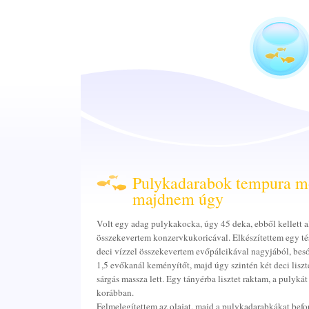
Pulykadarabok tempura m
majdnem úgy
Volt egy adag pulykakocka, úgy 45 deka, ebből kellett al
összekevertem konzervkukoricával. Elkészítettem egy tész
deci vízzel összekevertem evőpálcikával nagyjából, besó
1,5 evőkanál keményítőt, majd úgy szintén két deci liszt
sárgás massza lett. Egy tányérba lisztet raktam, a pulyká
korábban.
Felmelegítettem az olajat, majd a pulykadarabkákat befor