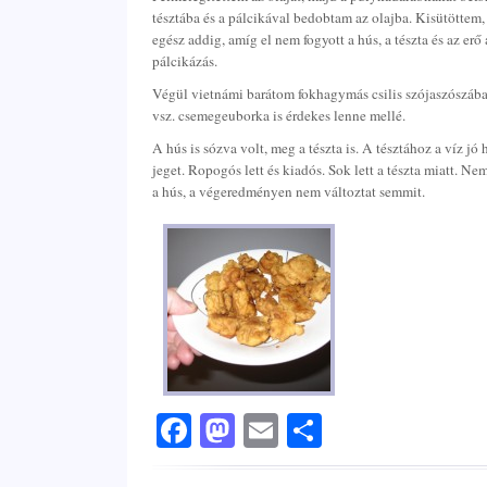
tésztába és a pálcikával bedobtam az olajba. Kisütöttem,
egész addig, amíg el nem fogyott a hús, a tészta és az er
pálcikázás.
Végül vietnámi barátom fokhagymás csilis szójaszószába
vsz. csemegeuborka is érdekes lenne mellé.
A hús is sózva volt, meg a tészta is. A tésztához a víz jó
jeget. Ropogós lett és kiadós. Sok lett a tészta miatt. N
a hús, a végeredményen nem változtat semmit.
Facebook
Mastodon
Email
Share