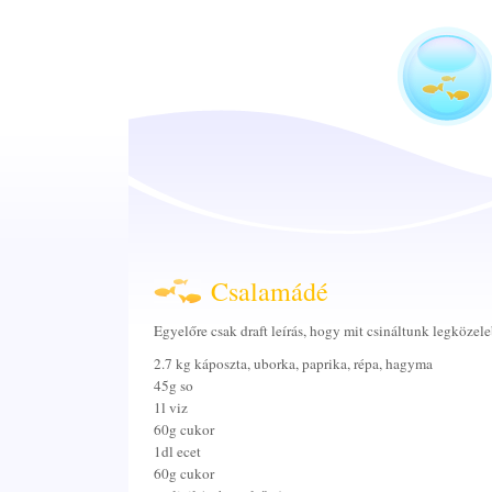
Csalamádé
Egyelőre csak draft leírás, hogy mit csináltunk legközel
2.7 kg káposzta, uborka, paprika, répa, hagyma
45g so
1l viz
60g cukor
1dl ecet
60g cukor