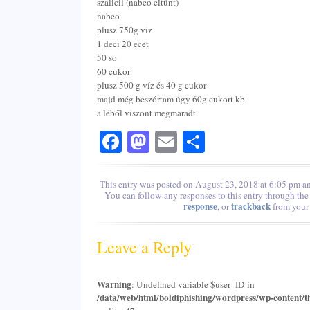
szalicil (nabeo eltűnt)
nabeo
plusz 750g viz
1 deci 20 ecet
50 so
60 cukor
plusz 500 g víz és 40 g cukor
majd még beszórtam úgy 60g cukort kb
a léből viszont megmaradt
Facebook
Mastodon
Email
Share
This entry was posted on August 23, 2018 at 6:05 pm an
You can follow any responses to this entry through th
response
trackback
, or
from your 
Leave a Reply
Warning
: Undefined variable $user_ID in
/data/web/html/boldiphishing/wordpress/wp-content/t