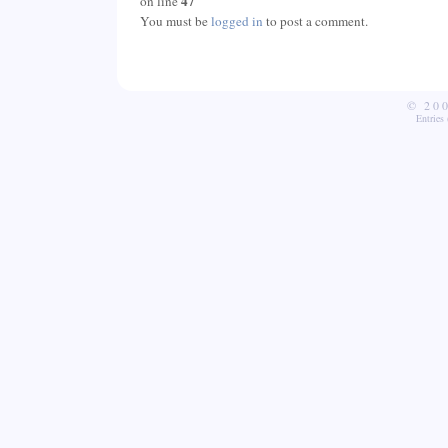
47
on line
You must be
logged in
to post a comment.
© 20
Entries