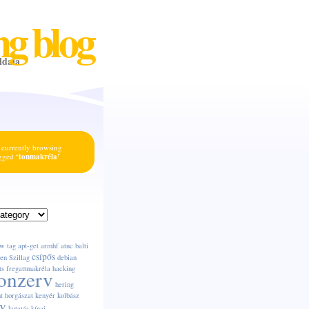
ng blog
ldala
 currently browsing
agged
‘tonmakréla’
w tag
apt-get
armhf
atnc
balti
csípős
en Szillag
debian
ts
fregattmakréla
hacking
onzerv
hering
t
horgászat
kenyér
kolbász
v
kutatás
kínai