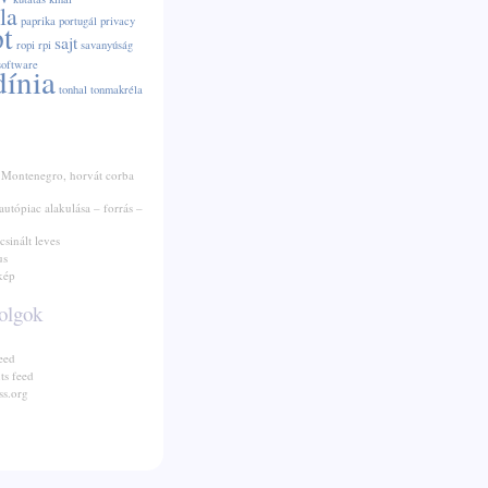
la
paprika
portugál
privacy
pt
sajt
ropi
rpi
savanyúság
software
dínia
tonhal
tonmakréla
 Montenegro, horvát corba
autópiac alakulása – forrás –
csinált leves
us
kép
olgok
eed
s feed
s.org