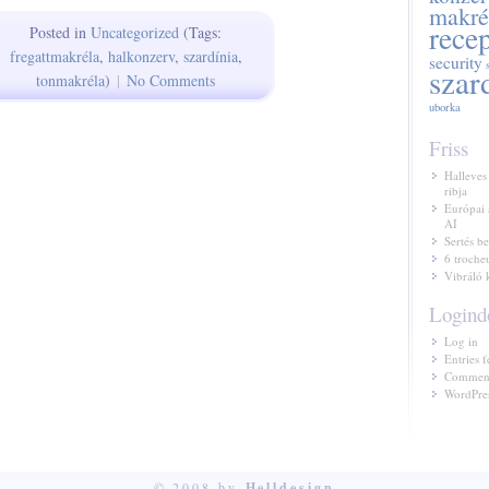
makré
rece
Posted in
Uncategorized
(Tags:
fregattmakréla
,
halkonzerv
,
szardínia
,
security
szar
tonmakréla
)
|
No Comments
uborka
Friss
Halleves
ribja
Európai 
AI
Sertés be
6 troche
Vibráló 
Logind
Log in
Entries f
Comment
WordPres
© 2008 by
Helldesign