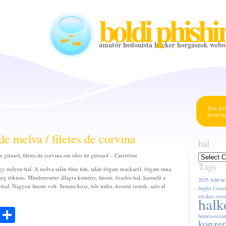
boldi phishi
amatőr hedonista hacker horgászok webo
You are
posts t
de melva / filetes de corvina
hal
e girasol, filetes de corvina em oleo de girrasol – Carrefour
hal
Tags
y milyen hal. A melva talán blue fish, talán frigate mackarel, frigate tuna,
eg tökmás. Mindenesetre állagra kemény, finom, foszlós hal, hasonlít a
2025
Add ne
tonhal. Nagyon finom volt. Semmi kosz, bőr nuku, hosszú rostok, szóval
bugfix
Csiszl
elrakás
even
halk
ook
todon
Email
Share
homeassistan
konzer