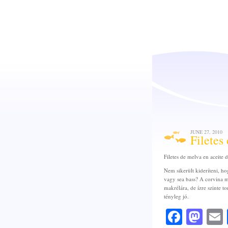
JUNE 27, 2010
Filetes 
Filetes de melva en aceite d
Nem sikerült kideríteni, hog
vagy sea bass? A corvina m
makrélára, de ízre szinte 
tényleg jó.
Faceb
Mas